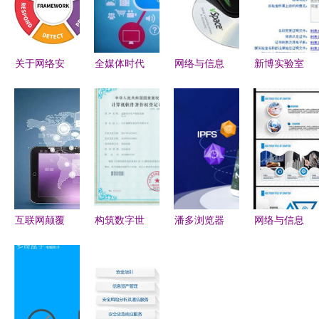
关于网络安
全媒体时代
网络与信息
新博实验室
全运营工作
已到来，你
安全软件开
资质认定管
与安全建设
准备好了
发 筑牢数
理软件 助
工作的一些
吗？——网
字时代的防
力实验室行
思考
络与信息安
线
政许可信息
全软件开发
化建设
的关键议题
互联网颠覆
构筑数字世
潘多浏览器
网络与信息
式营销 精
界的坚实防
以用户为中
安全软件开
准抓住用户
线 我们的
心，开启
发 互联网
需求的信息
网络与信息
Web3.0移
时代的技术
安全之路
安全软件开
动新生态的
基石与实践