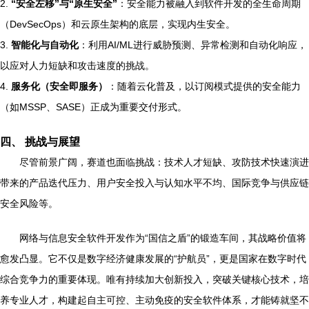
2.
“安全左移”与“原生安全”
：安全能力被融入到软件开发的全生命周期
（DevSecOps）和云原生架构的底层，实现内生安全。
3.
智能化与自动化
：利用AI/ML进行威胁预测、异常检测和自动化响应，
以应对人力短缺和攻击速度的挑战。
4.
服务化（安全即服务）
：随着云化普及，以订阅模式提供的安全能力
（如MSSP、SASE）正成为重要交付形式。
四、 挑战与展望
尽管前景广阔，赛道也面临挑战：技术人才短缺、攻防技术快速演进
带来的产品迭代压力、用户安全投入与认知水平不均、国际竞争与供应链
安全风险等。
网络与信息安全软件开发作为“国信之盾”的锻造车间，其战略价值将
愈发凸显。它不仅是数字经济健康发展的“护航员”，更是国家在数字时代
综合竞争力的重要体现。唯有持续加大创新投入，突破关键核心技术，培
养专业人才，构建起自主可控、主动免疫的安全软件体系，才能铸就坚不