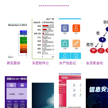
----------------
易见股份
乐思软件公
水产信息记
会员奖金结
（600093）
司资讯第
帐平板应用
算系统 西
深度解析
XX期 网络
开发历程及
安千度网络
网络与信息
与信息安全
相关文档流
公司 软件
安全软件的
软件开发行
程解析
开发,网站
潜力股？
业舆情周报
建设,网络
推广