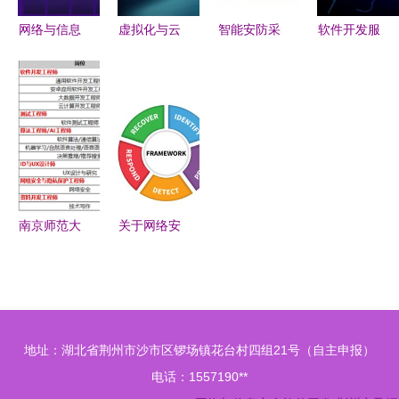
网络与信息
虚拟化与云
智能安防采
软件开发服
安全软件开
计算 网络
购新趋势
务资质认证
发 筑牢数
与信息安全
天狼网
在网络与信
字时代的防
开发中的虚
gd188.cn
息安全软件
护墙
实相生之道
引领网络与
开发中的关
信息安全软
键作用
件开发
南京师范大
关于网络安
学计算机与
全运营工作
电子信息学
与安全建设
院 网络与
工作的一些
信息安全软
思考
地址：湖北省荆州市沙市区锣场镇花台村四组21号（自主申报）
件的创新与
电话：1557190**
实践