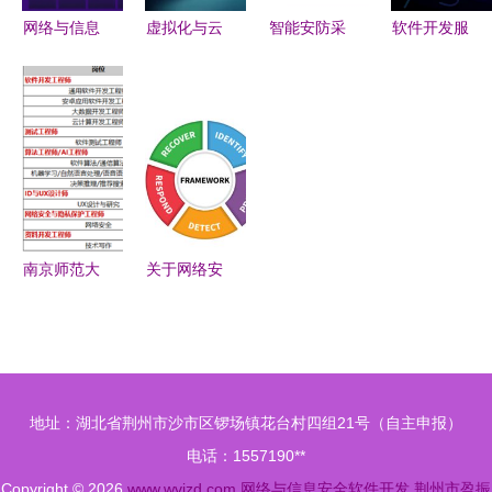
网络与信息
虚拟化与云
智能安防采
软件开发服
安全软件开
计算 网络
购新趋势
务资质认证
发 筑牢数
与信息安全
天狼网
在网络与信
字时代的防
开发中的虚
gd188.cn
息安全软件
护墙
实相生之道
引领网络与
开发中的关
信息安全软
键作用
件开发
南京师范大
关于网络安
学计算机与
全运营工作
电子信息学
与安全建设
院 网络与
工作的一些
信息安全软
思考
地址：湖北省荆州市沙市区锣场镇花台村四组21号（自主申报）
件的创新与
电话：1557190**
实践
Copyright © 2026
www.wvizd.com
网络与信息安全软件开发
荆州市盈振