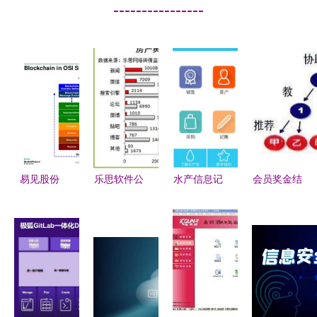
----------------
易见股份
乐思软件公
水产信息记
会员奖金结
（600093）
司资讯第
帐平板应用
算系统 西
深度解析
XX期 网络
开发历程及
安千度网络
网络与信息
与信息安全
相关文档流
公司 软件
安全软件的
软件开发行
程解析
开发,网站
潜力股？
业舆情周报
建设,网络
推广