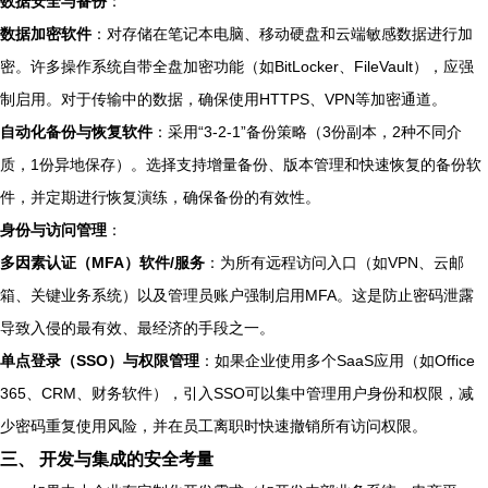
数据安全与备份
：
数据加密软件
：对存储在笔记本电脑、移动硬盘和云端敏感数据进行加
密。许多操作系统自带全盘加密功能（如BitLocker、FileVault），应强
制启用。对于传输中的数据，确保使用HTTPS、VPN等加密通道。
自动化备份与恢复软件
：采用“3-2-1”备份策略（3份副本，2种不同介
质，1份异地保存）。选择支持增量备份、版本管理和快速恢复的备份软
件，并定期进行恢复演练，确保备份的有效性。
身份与访问管理
：
多因素认证（MFA）软件/服务
：为所有远程访问入口（如VPN、云邮
箱、关键业务系统）以及管理员账户强制启用MFA。这是防止密码泄露
导致入侵的最有效、最经济的手段之一。
单点登录（SSO）与权限管理
：如果企业使用多个SaaS应用（如Office
365、CRM、财务软件），引入SSO可以集中管理用户身份和权限，减
少密码重复使用风险，并在员工离职时快速撤销所有访问权限。
三、 开发与集成的安全考量