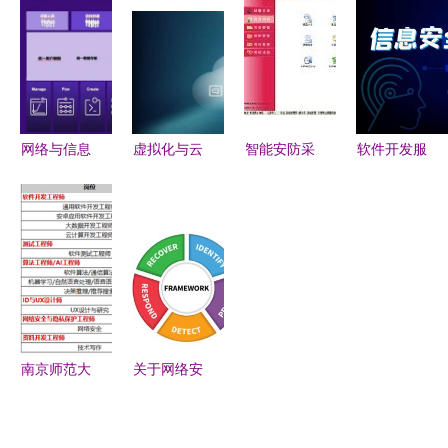
网络与信息
与信息安全
相关文档流
公司 软件
安全软件的
软件开发行
程解析
开发,网站
潜力股？
业舆情周报
建设,网络
推广
网络与信息
虚拟化与云
智能安防采
软件开发服
安全软件开
计算 网络
购新趋势
务资质认证
发 筑牢数
与信息安全
天狼网
在网络与信
字时代的防
开发中的虚
gd188.cn
息安全软件
护墙
实相生之道
引领网络与
开发中的关
信息安全软
键作用
件开发
南京师范大
关于网络安
学计算机与
全运营工作
电子信息学
与安全建设