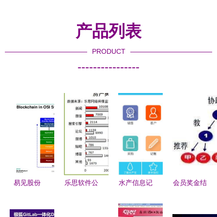
产品列表
PRODUCT
----------------
易见股份
乐思软件公
水产信息记
会员奖金结
（600093）
司资讯第
帐平板应用
算系统 西
深度解析
XX期 网络
开发历程及
安千度网络